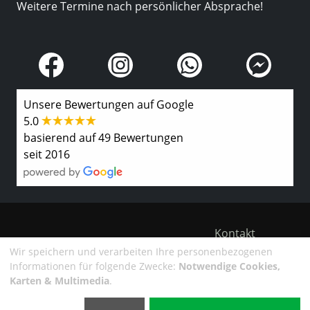
Weitere Termine nach persönlicher Absprache!
Unsere Bewertungen auf Google
5.0
basierend auf 49 Bewertungen
seit 2016
Kontakt
Wir speichern und verarbeiten Ihre personenbezogenen
Impressum
Informationen für folgende Zwecke:
Notwendige Cookies,
©2025 Autofit Brückner GmbH
Karten & Multimedia
.
Datenschutzerklärung